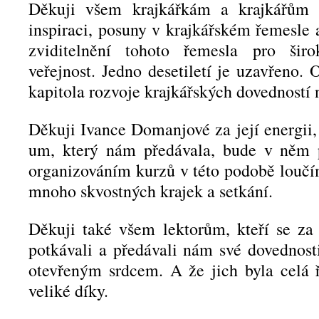
Děkuji všem krajkářkám a krajkářům z
inspiraci, posuny v krajkářském řemesle
zviditelnění tohoto řemesla pro šir
veřejnost. Jedno desetiletí je uzavřeno. 
kapitola rozvoje krajkářských dovedností 
Děkuji Ivance Domanjové za její energii,
um, který nám předávala, bude v něm p
organizováním kurzů v této podobě loučím
mnoho skvostných krajek a setkání.
Děkuji také všem lektorům, kteří se za
potkávali a předávali nám své dovednosti
otevřeným srdcem. A že jich byla celá ř
veliké díky.