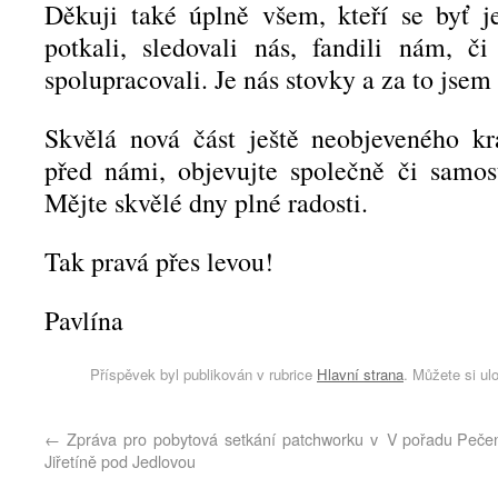
Děkuji také úplně všem, kteří se byť j
potkali, sledovali nás, fandili nám, č
spolupracovali. Je nás stovky a za to jsem
Skvělá nová část ještě neobjeveného kr
před námi, objevujte společně či samost
Mějte skvělé dny plné radosti.
Tak pravá přes levou!
Pavlína
Příspěvek byl publikován v rubrice
Hlavní strana
. Můžete si ul
←
Zpráva pro pobytová setkání patchworku v
V pořadu Pečení
Jiřetíně pod Jedlovou