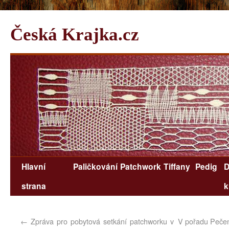
Česká Krajka.cz
Hlavní
Paličkování
Patchwork
Tiffany
Pedig
D
strana
k
←
Zpráva pro pobytová setkání patchworku v
V pořadu Pečení