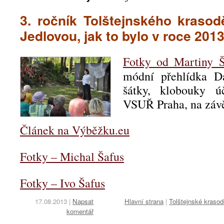
3. ročník Tolštejnského krasodě
Jedlovou, jak to bylo v roce 201
Fotky od Martiny Š
módní přehlídka D
šátky, klobouky ú
VSUŘ Praha, na závě
Článek na Výběžku.eu
Fotky – Michal Šafus
Fotky – Ivo Šafus
17.08.2013
|
Napsat
Hlavní strana
|
Tolštejnské kraso
komentář