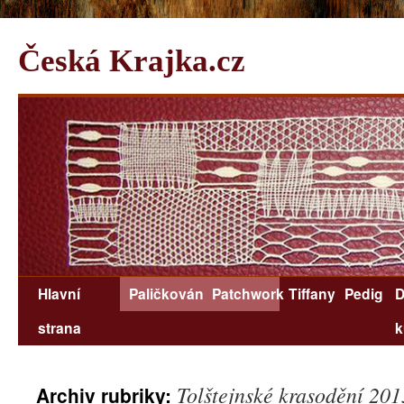
Česká Krajka.cz
Hlavní
Paličkování
Patchwork
Tiffany
Pedig
D
strana
k
Tolštejnské krasodění 201
Archiv rubriky: