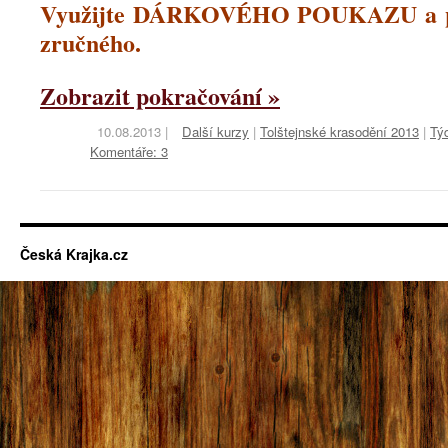
Využijte DÁRKOVÉHO POUKAZU a po
zručného.
Zobrazit pokračování »
10.08.2013
|
Další kurzy
|
Tolštejnské krasodění 2013
|
Tý
Komentáře: 3
Česká Krajka.cz