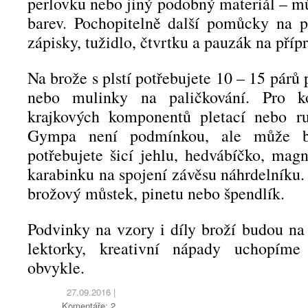
perlovku nebo jiný podobný materiál – m
barev. Pochopitelně další pomůcky na p
zápisky, tužidlo, čtvrtku a pauzák na pří
Na brože s plstí potřebujete 10 – 15 párů 
nebo mulinky na paličkování. Pro k
krajkových komponentů pletací nebo ruč
Gympa není podmínkou, ale může b
potřebujete šicí jehlu, hedvábíčko, mag
karabinku na spojení závěsu náhrdelníku.
brožový můstek, pinetu nebo špendlík.
Podvinky na vzory i díly broží budou na 
lektorky, kreativní nápady uchopíme
obvykle.
27.09.2016
|
Komentáře: 2