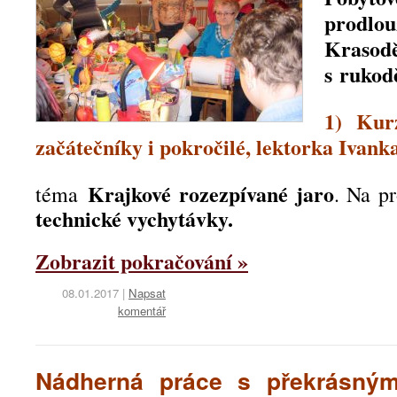
prodlo
Krasodě
s rukod
1) Kur
začátečníky i pokročilé, lektorka Ivan
Krajkové rozezpívané jaro
téma
. Na p
technické vychytávky.
Zobrazit pokračování »
08.01.2017
|
Napsat
komentář
Nádherná práce s překrásným