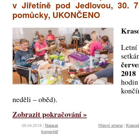
v Jiřetíně pod Jedlovou, 30. 7
pomůcky, UKONČENO
Kraso
Letní
setk
čer
201
hodin
konč
neděli – oběd).
Zobrazit pokračování »
29.04.2018
|
Napsat
Hlavní strana
|
Krasod
komentář