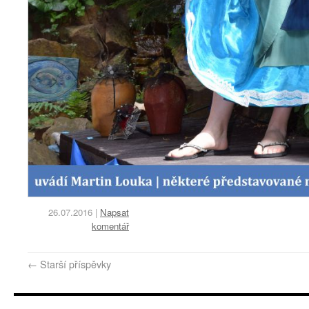
26.07.2016
|
Napsat
komentář
←
Starší příspěvky