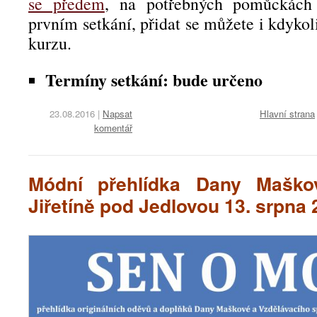
se předem
, na potřebných pomůckách
prvním setkání, přidat se můžete i kdyko
kurzu.
Termíny setkání: bude určeno
23.08.2016
|
Napsat
Hlavní strana
komentář
Módní přehlídka Dany Mašk
Jiřetíně pod Jedlovou 13. srpna