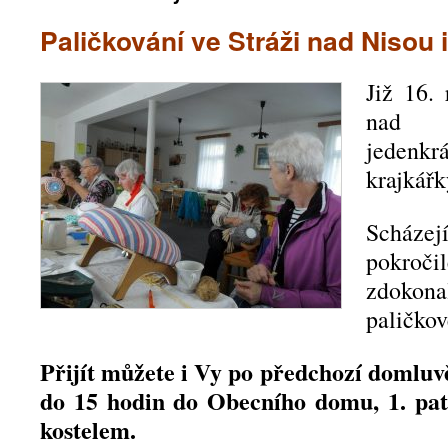
Paličkování ve Stráži nad Nisou 
Již 16.
nad N
jeden
krajkářk
Scházej
pokro
zdokon
paličkov
Přijít můžete i Vy po předchozí domluv
do 15 hodin do Obecního domu, 1. pat
kostelem.