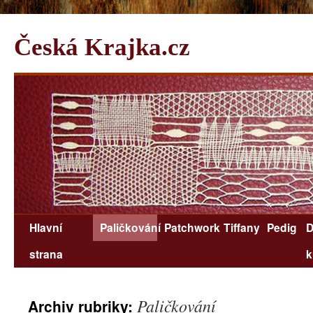
Česká Krajka.cz
Hlavní
Paličkování
Patchwork
Tiffany
Pedig
D
strana
k
Paličkování
Archiv rubriky: