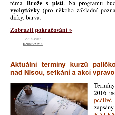
Brože s plstí
téma
. Na programu bu
vychytávky
(pro někoho základní pozna
dírky, barva.
Zobrazit pokračování »
22.09.2016
|
Komentáře: 2
Aktuální termíny kurzů paličk
nad Nisou, setkání a akcí vpra
Termíny
2016 js
pečliv
zaps
KALEN