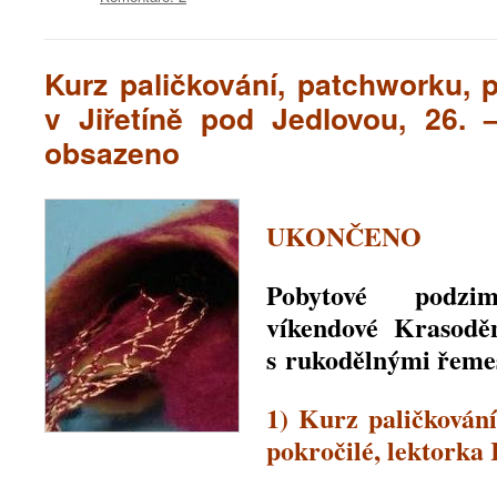
Kurz paličkování, patchworku, p
v Jiřetíně pod Jedlovou, 26. 
obsazeno
UKONČENO
Pobytové podzim
víkendové Krasoděn
s rukodělnými řeme
1) Kurz paličkování
pokročilé, lektorka