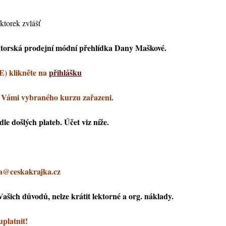
ektorek zvlášť
utorská prodejní módní přehlídka Dany Maškové.
E) klikněte na
přihlášku
 Vámi vybraného kurzu zařazeni.
le došlých plateb. Účet viz níže.
va@ceskakrajka.cz
ašich důvodů, nelze krátit lektorné a org. náklady.
uplatnit!