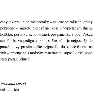
čeny jak pro úplné začátečníky – naučíte se základní druhy
o pokročilé – můžete plést různé koše s vyplétaným dnem,
si kolíbku, postýlku nebo kočárek pro panenku a pod. Pokud
teriál, barvu pedigu a pod., sdělte nám je nejpozději do
pnové kurzy prosím sdělte nejpozději do konce června na
čník – pracuje se s mokrým materiálem, štípací kleště popř.
tačí pletací jehlice.
 probíhají kurzy)
osobu a den