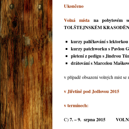
Ukončeno
Volná místa
na pobytovém se
TOLŠTEJNSKÉM KRASODĚN
kurzy paličkování s lektork
kurzy patchworku s Pavlou 
pletení z pedigu s Jindrou 
drátování s Marcelou Maškov
v případě obsazení volných míst se 
v Jiřetíně pod Jedlovou 2015
v termínech:
7. – 9. srpna 2015 VOL
C)