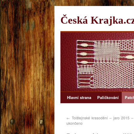
Česká Krajka.c
Hlavní strana
Paličkování
Patc
←
Tolštejnské krasodění – jaro 2015 – 
ukončeno