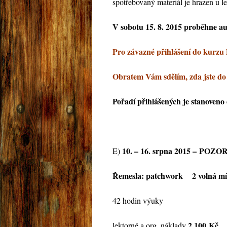
spotřebovaný materiál je hrazen u l
V sobotu 15. 8. 2015 proběhne a
Pro závazné přihlášení do kurzu 
Obratem Vám sdělím, zda jste do
Pořadí přihlášených je stanoveno d
10. – 16. srpna 2015 – POZOR 
E)
Řemesla: patchwork 2 volná mí
42 hodin výuky
2.100
Kč
lektorné a org. náklady