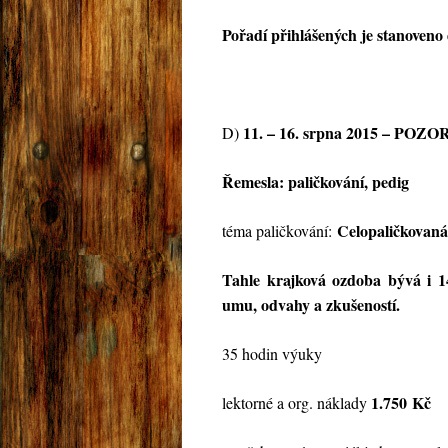
Pořadí přihlášených je stanoveno d
11. – 16. srpna 2015 – POZOR 
D)
Řemesla: paličkování, pedig
Celopaličko
téma paličkování:
Tahle krajková ozdoba bývá i 14
umu, odvahy a zkušeností.
35 hodin výuky
1.750
Kč
lektorné a org. náklady