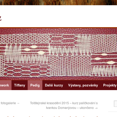
z
hwork
Tiffany
Pedig
Další kurzy
Výstavy, pozvánky
Projekty
fotogalerie –
Tolštejnské krasodění 2015 – kurz paličkování s
Ivankou Domanjovou – ukončeno
→