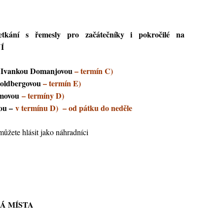
tkání s řemesly pro začátečníky i pokročilé na
Í
ou Ivankou Domanjovou
– termín C)
Goldbergovou
– termín E)
Tůmovou
– termíny D)
ou –
v termínu D) – od pátku do neděle
můžete hlásit jako náhradníci
NÁ MÍSTA