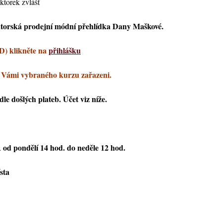
ektorek zvlášť
utorská prodejní módní přehlídka Dany Maškové.
D) klikněte na
přihlášku
 Vámi vybraného kurzu zařazeni.
le došlých plateb. Účet viz níže.
od pondělí 14 hod. do neděle 12 hod.
sta