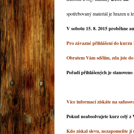
spotřebovaný materiál je hrazen u l
V sobotu 15. 8. 2015 proběhne a
Pro závazné přihlášení do kurzu 
Obratem Vám sdělím, zda jste do
Pořadí přihlášených je stanoveno d
Více informací získáte na safuso
Pokud neabsolvujete kurz celý z V
Kdo získal slevu, nezapomeňte jí 