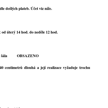
le došlých plateb. Účet viz níže.
od úterý 14 hod. do neděle 12 hod.
vaná šála OBSAZENO
0 centimetrů dlouhá a její realizace vyžaduje trochu