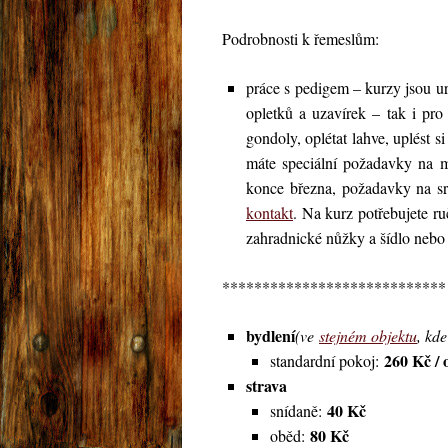
Podrobnosti k řemeslům:
práce s pedigem – kurzy jsou ur
opletků a uzavírek – tak i pr
gondoly, oplétat lahve, uplést 
máte speciální požadavky na ma
konce března, požadavky na sr
kontakt
. Na kurz potřebujete ru
zahradnické nůžky a šídlo nebo s
****************************
bydlení
(ve
stejném objektu
, kde
260 Kč / 
standardní pokoj:
strava
40 Kč
snídaně:
80 Kč
oběd: