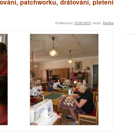
ování, patchworku, drátování, pletení
Publikováno
15.05.2015
|
Autor:
Pavlina