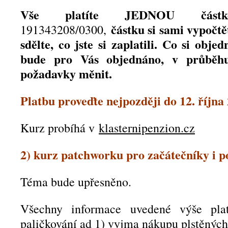
Vše platíte JEDNOU částk
částku si sami vypočt
191343208/0300,
sdělte, co jste si zaplatili. Co si objed
bude pro Vás objednáno, v průběhu
požadavky měnit.
Platbu proveďte nejpozději do 12. října
Kurz probíhá v
klasternipenzion.cz
2) kurz patchworku pro začátečníky i p
Téma bude upřesněno.
Všechny informace uvedené výše plat
paličkování ad 1) vyjma nákupu plstěnýc