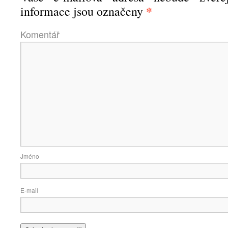
*
informace jsou označeny
Komen
Jmé
E-ma