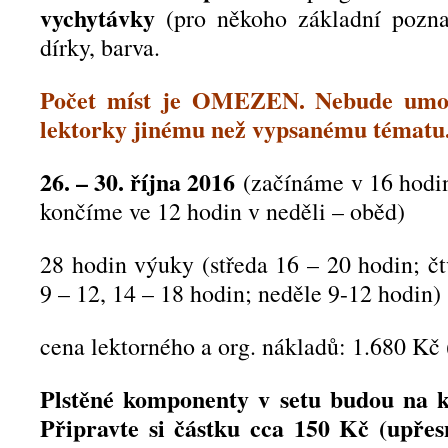
vychytávky
(pro někoho základní pozna
dírky, barva.
Počet míst je OMEZEN. Nebude umož
lektorky jinému než vypsanému tématu
26. – 30. října 2016
(začínáme v 16 hodin
končíme ve 12 hodin v neděli – oběd)
28 hodin výuky (středa 16 – 20 hodin; čt
9 – 12, 14 – 18 hodin; neděle 9-12 hodin)
cena lektorného a org. nákladů: 1.680 Kč (
Plstěné komponenty v setu budou na k
Připravte si částku cca 150 Kč (upře