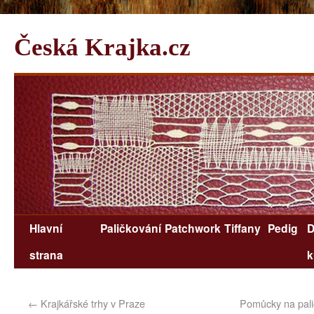
Česká Krajka.cz
Hlavní
Paličkování
Patchwork
Tiffany
Pedig
D
strana
k
←
Krajkářské trhy v Praze
Pomůcky na palič