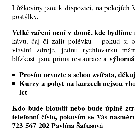
Lůžkoviny jsou k dispozici, na pokojích 
postýlky.
Velké vaření není v domě, kde bydlíme
kávu, čaj či zalít polévku – pokud si 
vlastní zdroje, jednu rychlovarku má
výborná
blízkosti jsou prima restaurace a
Prosím nevozte s sebou zvířata, děkuj
Kurzy a pobyt na kurzech nejsou vho
let
Kdo bude bloudit nebo bude úplně ztr
telefonní číslo, pokusím se Vás nasměr
723 567 202 Pavlína Šafusová