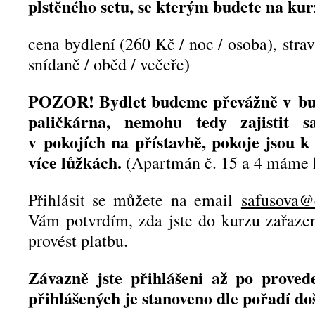
plstěného setu, se kterým budete na kur
cena bydlení (260 Kč / noc / osoba), strav
snídaně / oběd / večeře)
POZOR! Bydlet budeme převážně v budo
paličkárna, nemohu tedy zajistit s
v pokojích na přístavbě, pokoje jsou k 
více lůžkách.
(Apartmán č. 15 a 4 máme k
Přihlásit se můžete na email
safusova@
Vám potvrdím, zda jste do kurzu zařaze
provést platbu.
Závazně jste přihlášeni až po proved
přihlášených je stanoveno dle pořadí do