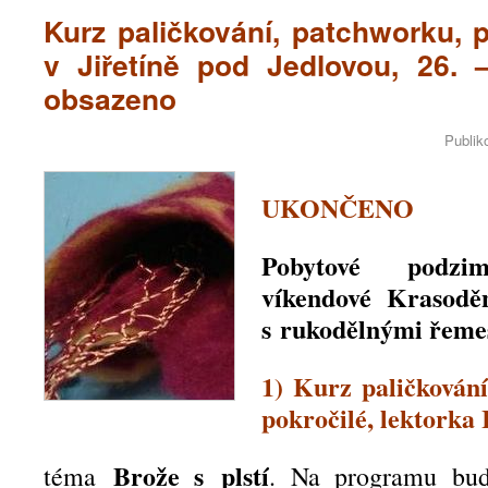
Kurz paličkování, patchworku, p
v Jiřetíně pod Jedlovou, 26. 
obsazeno
Publik
UKONČENO
Pobytové podzim
víkendové Krasoděn
s rukodělnými řeme
1) Kurz paličkování
pokročilé, lektorka
Brože s plstí
téma
. Na programu bu