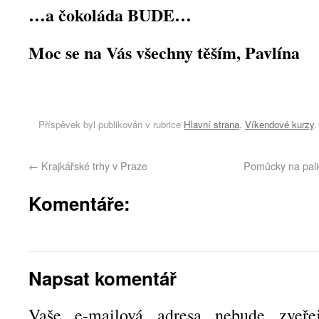
…a čokoláda BUDE…
Moc se na Vás všechny těším, Pavlína
Příspěvek byl publikován v rubrice
Hlavní strana
,
Víkendové kurzy
.
←
Krajkářské trhy v Praze
Pomůcky na palič
Komentáře:
Napsat komentář
Vaše e-mailová adresa nebude zveřej