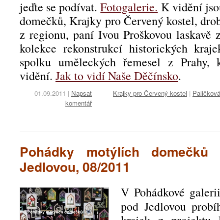
jeďte se podívat.
Fotogalerie.
K vidění js
domečků, Krajky pro Červený kostel, drob
z regionu, paní Ivou Proškovou laskavě 
kolekce rekonstrukcí historických kraj
spolku uměleckých řemesel z Prahy, k
vidění.
Jak to vidí Naše Děčínsko
.
01.09.2011
|
Napsat
Krajky pro Červený kostel
|
Paličková
komentář
Pohádky motýlích domečků 
Jedlovou, 08/2011
V Pohádkové galerii
pod Jedlovou probí