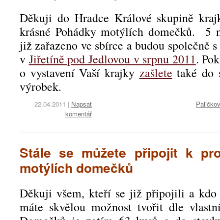
Děkuji do Hradce Králové skupině krajk
krásné Pohádky motýlích domečků. 5 
již zařazeno ve sbírce a budou společně s
v
Jiřetíně pod Jedlovou v srpnu 2011
. Po
o vystavení Vaší krajky
zašlete
také do s
výrobek.
22.04.2011
|
Napsat
Paličko
komentář
Stále se můžete připojit k pr
motýlích domečků
Děkuji všem, kteří se již připojili a kdo 
máte skvělou možnost tvořit dle vlastn