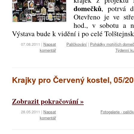
krajek z projektu
domečků
, potrvá 
Otevřeno je ve stř
hod., v sobotu a n
Výstava bude k vidění i po celé Tolštejns
07.08.2011
|
Napsat
Paličkování
|
Pohádky motýlích dome
komentář
Týdenní k
Krajky pro Červený kostel, 05/2
Zobrazit pokračování »
28.05.2011
|
Napsat
Fotogalerie - palič
komentář