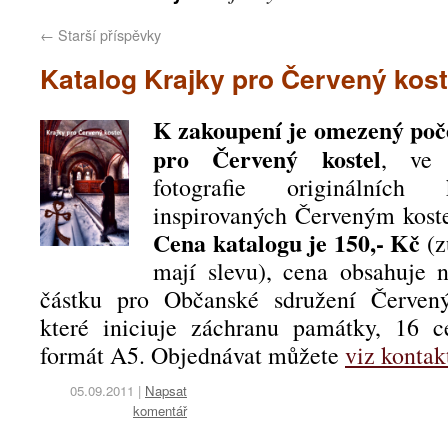
←
Starší příspěvky
Katalog Krajky pro Červený kost
K zakoupení je omezený poč
pro Červený kostel
, ve 
fotografie originálních 
inspirovaných Červeným kost
Cena katalogu je 150,- Kč
(z
mají slevu), cena obsahuje 
částku pro Občanské sdružení Červený
které iniciuje záchranu památky, 16 ce
formát A5. Objednávat můžete
viz kontak
05.09.2011
|
Napsat
komentář