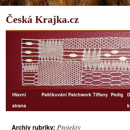
Česká Krajka.cz
Hlavní
Paličkování
Patchwork
Tiffany
Pedig
D
strana
k
Projekty
Archiv rubriky: