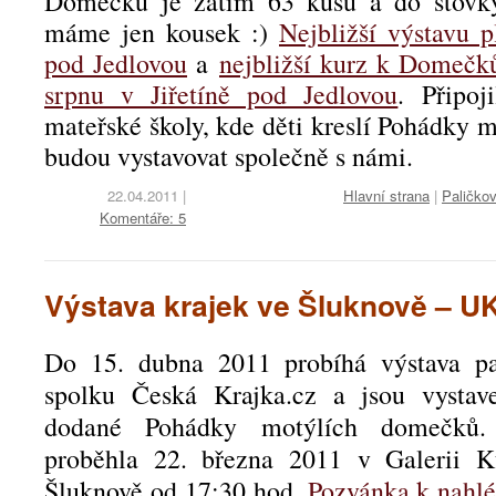
Domečků je zatím 63 kusů a do stovky
máme jen kousek :)
Nejbližší výstavu p
pod Jedlovou
a
nejbližší kurz k Domečk
srpnu v Jiřetíně pod Jedlovou
. Připo
mateřské školy, kde děti kreslí Pohádky
budou vystavovat společně s námi.
22.04.2011
|
Hlavní strana
|
Paličko
Komentáře: 5
Výstava krajek ve Šluknově –
Do 15. dubna 2011 probíhá výstava pa
spolku Česká Krajka.cz a jsou vystav
dodané Pohádky motýlích domečků. 
proběhla 22. března 2011 v Galerii K
Šluknově od 17:30 hod.
Pozvánka k nahlé