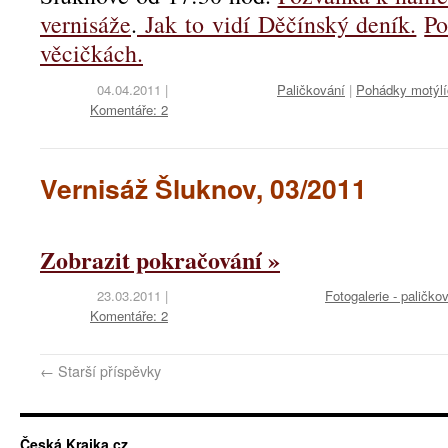
vernisáže
.
Jak to vidí Děčínský deník.
Po
věcičkách.
04.04.2011
|
Paličkování
|
Pohádky motýl
Komentáře: 2
Vernisáž Šluknov, 03/2011
Zobrazit pokračování »
23.03.2011
|
Fotogalerie - paličko
Komentáře: 2
←
Starší příspěvky
Česká Krajka.cz