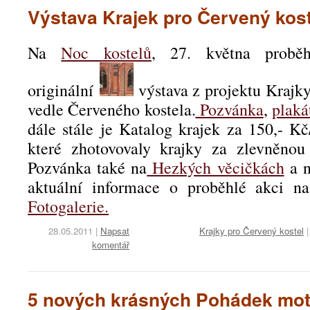
Výstava Krajek pro Červený kost
Na
Noc kostelů
, 27. května proběh
originální
výstava z projektu Krajky
vedle Červeného kostela.
Pozvánka
,
plaká
dále stále je Katalog krajek za 150,- Kč
které zhotovovaly krajky za zlevněnou
Pozvánka také na
Hezkých věcičkách
a 
aktuální informace o proběhlé akci 
Fotogalerie.
28.05.2011
|
Napsat
Krajky pro Červený kostel
komentář
5 nových krásných Pohádek mo