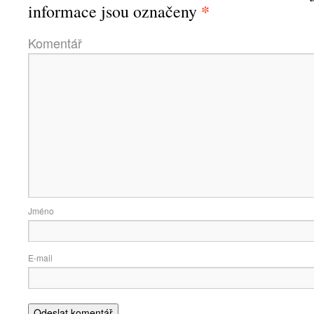
*
informace jsou označeny
Komen
Jmé
E-ma