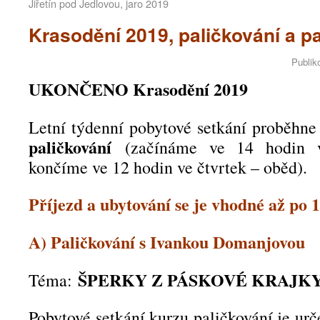
Jiřetín pod Jedlovou, jaro 2019
Krasodění 2019, paličkování a 
Publik
UKONČENO Krasodění 2019
Letní týdenní pobytové setkání proběhn
paličkování
(začínáme ve 14 hodin 
končíme ve 12 hodin ve čtvrtek – oběd).
Příjezd a ubytování se je vhodné až po 
A) Paličkování s Ivankou Domanjovou
ŠPERKY Z PÁSKOVÉ KRAJK
Téma:
Pobytové setkání kurzu paličkování je ur