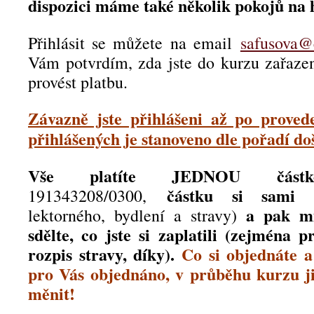
dispozici máme také několik pokojů na
Přihlásit se můžete na email
safusova@
Vám potvrdím, zda jste do kurzu zařaze
provést platbu.
Závazně jste přihlášeni až po proved
přihlášených je stanoveno dle pořadí do
Vše platíte JEDNOU částk
částku si sam
191343208/0300,
a pak mi
lektorného, bydlení a stravy)
sdělte, co jste si zaplatili (zejména p
rozpis stravy, díky).
Co si objednáte a
pro Vás objednáno, v průběhu kurzu j
měnit!