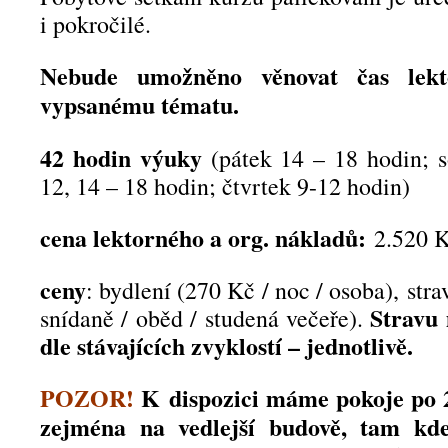
i pokročilé.
Nebude umožněno věnovat čas lek
vypsanému tématu.
42 hodin výuky
(pátek 14 – 18 hodin; s
12, 14 – 18 hodin; čtvrtek 9-12 hodin)
cena lektorného a org. nákladů:
2.520 Kč
ceny
: bydlení (270 Kč / noc / osoba), stra
Stravu
snídaně / oběd / studená večeře).
dle stávajících zvyklostí – jednotlivě.
POZOR!
K dispozici máme pokoje po 2,
zejména na vedlejší budově, tam kde