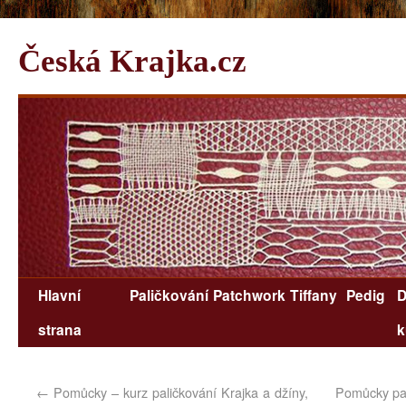
Česká Krajka.cz
Hlavní
Paličkování
Patchwork
Tiffany
Pedig
D
strana
k
←
Pomůcky – kurz paličkování Krajka a džíny,
Pomůcky pal