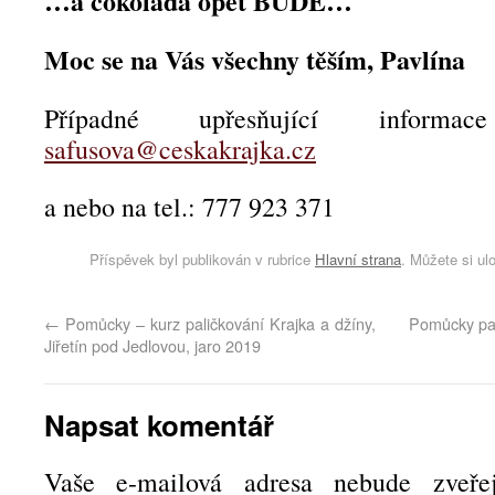
…a čokoláda opět BUDE…
Moc se na Vás všechny těším, Pavlína
Případné upřesňující inform
safusova@ceskakrajka.cz
a nebo na tel.: 777 923 371
Příspěvek byl publikován v rubrice
Hlavní strana
. Můžete si ul
←
Pomůcky – kurz paličkování Krajka a džíny,
Pomůcky pal
Jiřetín pod Jedlovou, jaro 2019
Napsat komentář
Vaše e-mailová adresa nebude zveřej