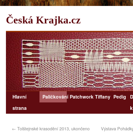
Česká Krajka.cz
Hlavní
Paličkování
Patchwork
Tiffany
Pedig
D
strana
k
←
Tolštejnské krasodění 2013, ukončeno
Výstava Pohádky