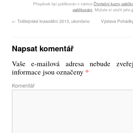
Příspěvek byl publikován v rubrice
Čtvrteční kurzy paličk
paličkování
. Můžete si uložit jeho
←
Tolštejnské krasodění 2013, ukončeno
Výstava Pohádky
Napsat komentář
Vaše e-mailová adresa nebude zveřej
*
informace jsou označeny
Komen