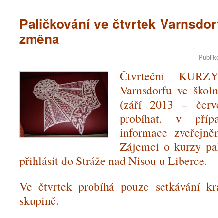
Paličkování ve čtvrtek Varnsdor
změna
Publik
Čtvrteční KURZY
Varnsdorfu ve škol
(září 2013 – čer
probíhat. v pří
informace zveřejn
Zájemci o kurzy pa
přihlásit do Stráže nad Nisou u Liberce.
Ve čtvrtek probíhá pouze setkávání kr
skupině.