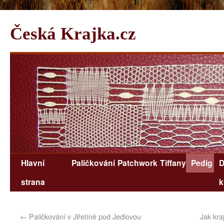
Česká Krajka.cz
Hlavní
Paličkování
Patchwork
Tiffany
Pedig
D
strana
k
←
Paličkování v Jiřetíně pod Jedlovou
Jak kra