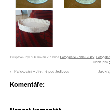
Příspěvek byl publikován v rubrice
Fotogalerie - další kurzy
,
Fotogaler
uložit jeho
←
Paličkování v Jiřetíně pod Jedlovou
Jak kra
Komentáře:
Napsat komentář